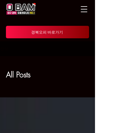
경북오피 바로가기
정보
All Posts